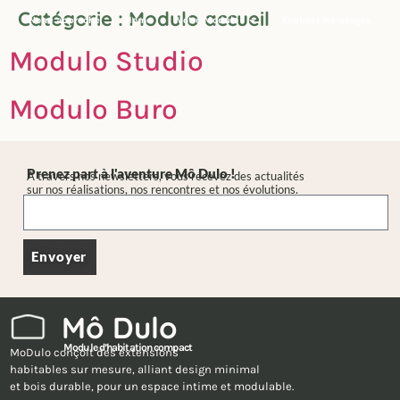
Catégorie :
Modulo accueil
principal
Notre approche
Home
Votre Modulo
Explorer les usages
Modulo Studio
Modulo Buro
Prenez part à l'aventure Mô Dulo !
À travers nos newsletters, vous recevez des actualités
sur nos réalisations, nos rencontres et nos évolutions.
Envoyer
Mô Dulo
odule d’habitation compact
MoDulo conçoit des extensions
habitables sur mesure, alliant design minimal
et bois durable, pour un espace intime et modulable.