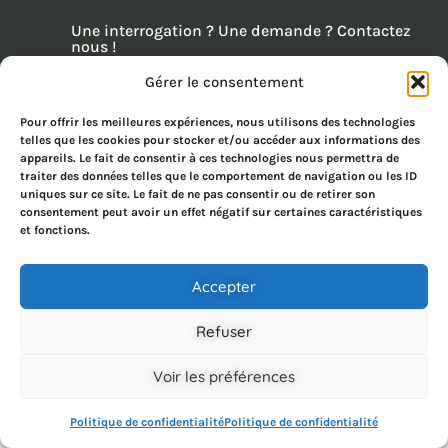
Une interrogation ? Une demande ? Contactez
nous !
06 60 69 49 54
Gérer le consentement
contact@modulohome.fr
Pour offrir les meilleures expériences, nous utilisons des technologies
9 Moréac, Severac, 44350 Loire-Atlantique
telles que les cookies pour stocker et/ou accéder aux informations des
appareils. Le fait de consentir à ces technologies nous permettra de
traiter des données telles que le comportement de navigation ou les ID
uniques sur ce site. Le fait de ne pas consentir ou de retirer son
consentement peut avoir un effet négatif sur certaines caractéristiques
et fonctions.
Accepter
Refuser
Voir les préférences
Politique de confidentialité
Politique de confidentialité